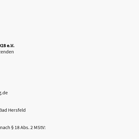
28 e.V.
tzenden
g.de
 Bad Hersfeld
 nach § 18 Abs. 2 MStV: