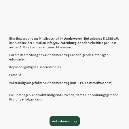
Eine Bewerbung zur Mitgliedschaft im
Anglerverein Rotenburg / F. 1928 e.V.
kann online per E-Mail an
info@av-rotenburg.de
oder schriftlich per Post
an den 1. Vorsitzenden eingereicht werden.
Für die Bearbeitung des Aufnahmeantrags sind folgende Unterlagen
erforderlich:
Kopie des gültigen Fischereischeins
Passbild
vollständig ausgefüllter Aufnahmeantrag (mit SEPA-Lastschriftmandat)
Die Unterlag
en sind vollständig einzureichen, damit eine ordnungsgemäße
Prüfung erfolgen kann.
Aufnahmeantrag